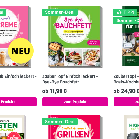
al
Sommer-Deal
TIPP!
Sommer-D
b Einfach lecker! -
ZauberTopf Einfach lecker! -
ZauberTopf -
Bye-Bye Bauchfett
Basis-Kochb
ab
11,99 €
ab
24,90 
 Produkt
zum Produkt
z
Sommer-Deal