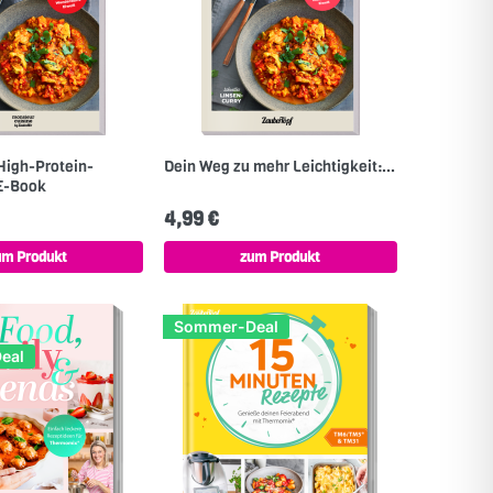
High-Protein-
Dein Weg zu mehr Leichtigkeit:...
 E-Book
4,99 €
um Produkt
zum Produkt
Sommer-Deal
eal