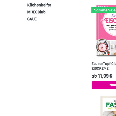
Küchenhelfer
Sommer-De
MIXX Club
SALE
ZauberTopf Clu
EISCREME
ab
11,99 €
zum