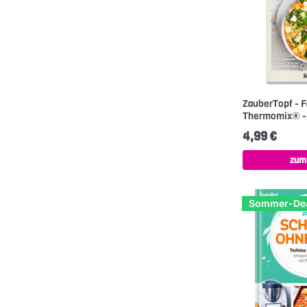
ZauberTopf - 
Thermomix® -.
4,99 €
zum
Sommer-De