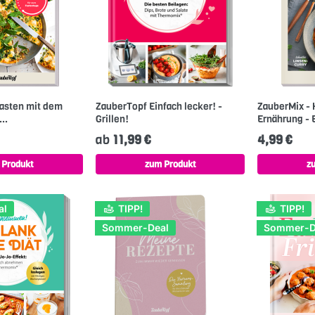
Fasten mit dem
ZauberTopf Einfach lecker! -
ZauberMix - 
..
Grillen!
Ernährung -
ab
11,99 €
4,99 €
 Produkt
zum Produkt
z
al
TIPP!
TIPP!
Sommer-Deal
Sommer-D