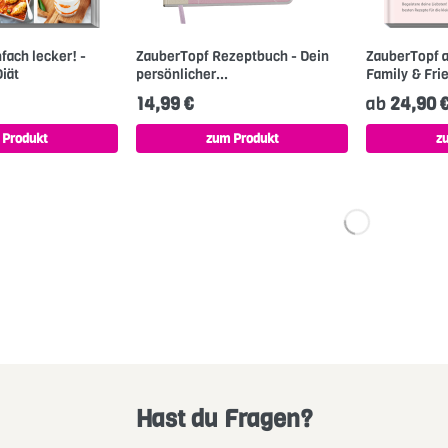
fach lecker! -
ZauberTopf Rezeptbuch - Dein
ZauberTopf 
iät
persönlicher...
Family & Fri
14,99 €
ab
24,90 
 Produkt
zum Produkt
z
Hast du Fragen?