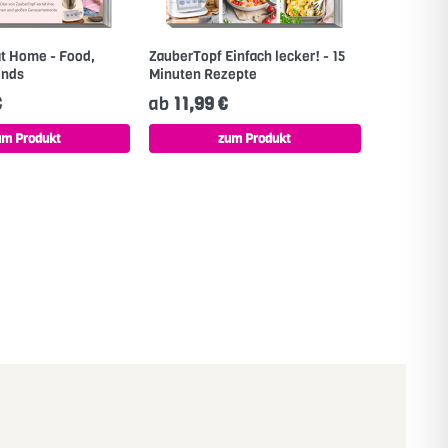
at Home - Food,
ZauberTopf Einfach lecker! - 15
ends
Minuten Rezepte
€
ab
11,99 €
um Produkt
zum Produkt