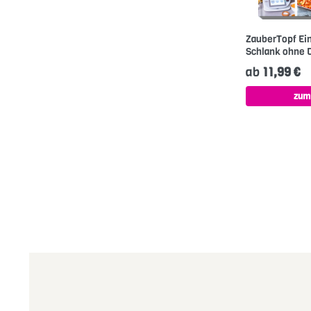
ZauberTopf Ein
Schlank ohne D
ab
11,99 €
zum