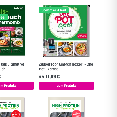
Sommer-Deal
eal
 Das ultimative
ZauberTopf Einfach lecker! - One
uch
Pot Express
€
ab
11,99 €
um Produkt
zum Produkt