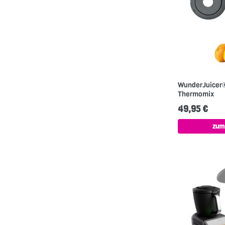
WunderJuicer® 
Thermomix
49,95 €
zum