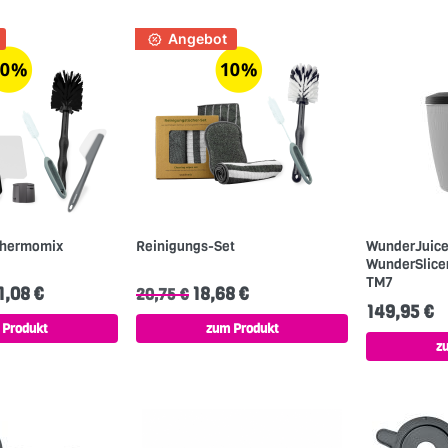
Angebot
 Thermomix
Reinigungs-Set
WunderJuic
WunderSlice
TM7
,08 €
18,68 €
20,75 €
149,95 €
 Produkt
zum Produkt
z