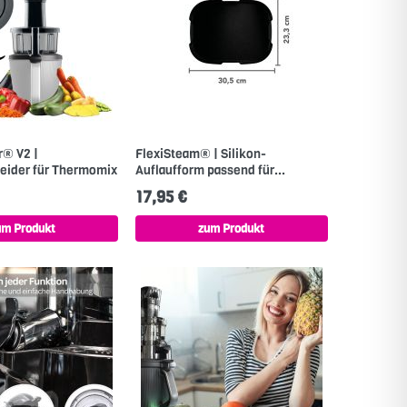
r® V2 |
FlexiSteam® | Silikon-
ider für Thermomix
Auflaufform passend für...
17,95 €
um Produkt
zum Produkt