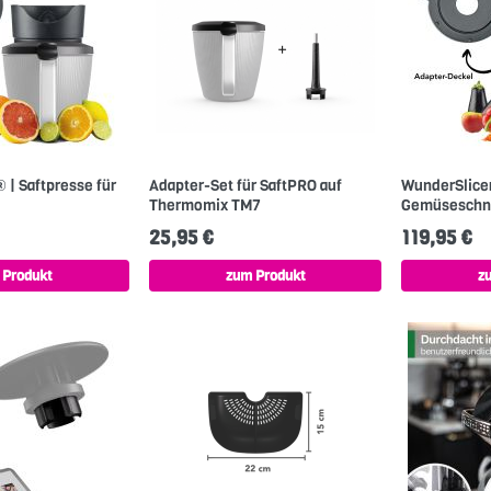
| Saftpresse für
Adapter-Set für SaftPRO auf
WunderSlice
Thermomix TM7
Gemüseschne
25,95 €
119,95 €
 Produkt
zum Produkt
z