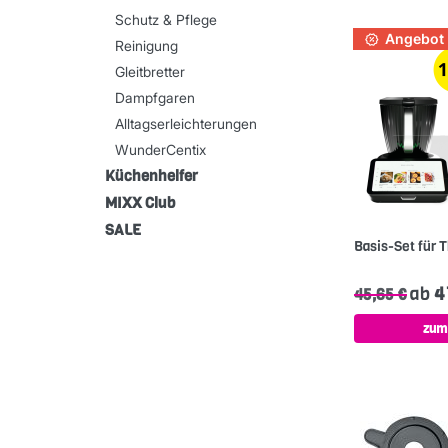
Schutz & Pflege
Angebot
Reinigung
Gleitbretter
Dampfgaren
Alltagserleichterungen
WunderCentix
Küchenhelfer
MIXX Club
SALE
Basis-Set für
ab
41
45,65 €
zum