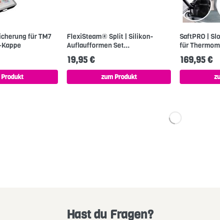
icherung für TM7
FlexiSteam® Split | Silikon-
SaftPRO | Slo
-Kappe
Auflaufformen Set...
für Thermomi
19,95 €
169,95 €
 Produkt
zum Produkt
z
Hast du Fragen?