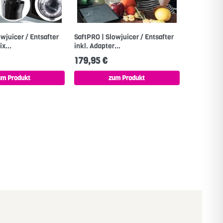
wjuicer / Entsafter
SaftPRO | Slowjuicer / Entsafter
x...
inkl. Adapter...
179,95 €
um Produkt
zum Produkt