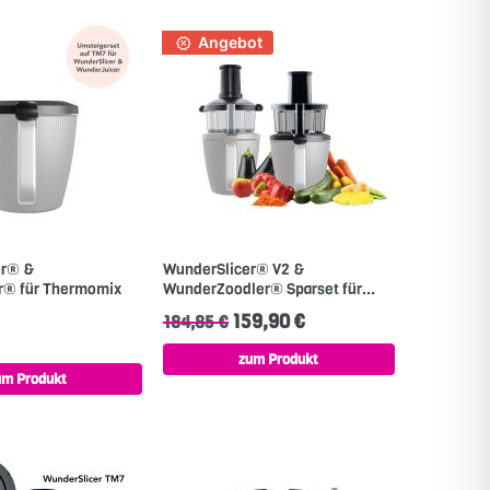
Angebot
er® &
WunderSlicer® V2 &
r® für Thermomix
WunderZoodler® Sparset für...
159,90 €
184,85 €
zum Produkt
um Produkt