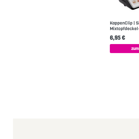
KappenClip | S
Mixtopfdeckel
6,95 €
zum