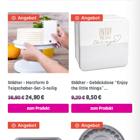
Angebot
Angebot
Städter - Herzform &
Städter - Gebäckdose "Enjoy
Teigschaber-Set-3-teilig
the little things“...
24,90 €
8,50 €
36,90 €
9,20 €
zum Produkt
zum Produkt
Angebot
Angebot