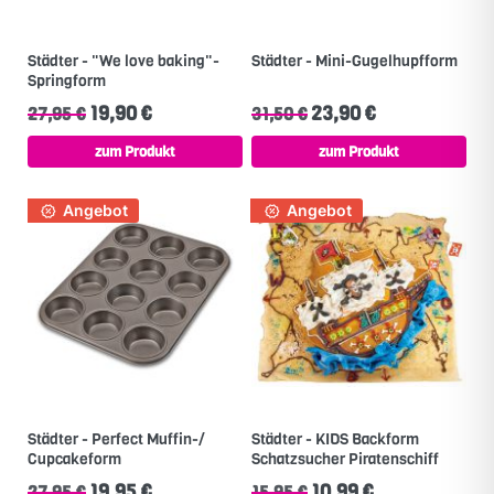
Städter - "We love baking"-
Städter - Mini-Gugelhupfform
Springform
19,90 €
23,90 €
27,95 €
31,50 €
zum Produkt
zum Produkt
Angebot
Angebot
Städter - Perfect Muffin-/
Städter - KIDS Backform
Cupcakeform
Schatzsucher Piratenschiff
19,95 €
10,99 €
27,95 €
15,95 €