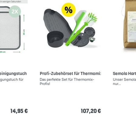
einigungstuch (2er-Set)
Profi-Zubehörset für Thermomix
Semola Hart
igungstuch für
Das perfekte Set für Thermomix-
Unser Semola 
Profis!
nur...
14,95 €
107,20 €