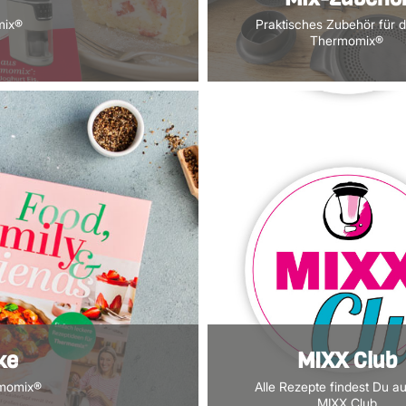
mix®
Praktisches Zubehör für 
Thermomix®
ke
MIXX Club
rmomix®
Alle Rezepte findest Du a
MIXX Club