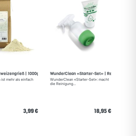
weizengrieß | 1000g
WunderClean «Starter-Set» | Reiniger +...
ist mehr als einfach
WunderClean «Starter-Set»: macht
die Reinigung...
3,99 €
18,95 €