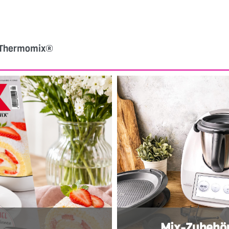
n Thermomix®
Mix-Zubehö