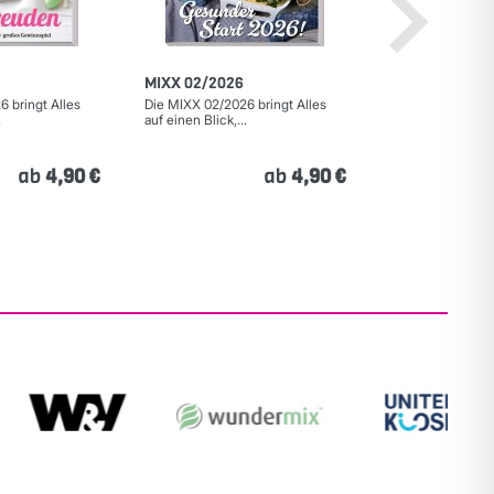
MIXX 02/2026
MIXX Sonderh
 bringt Alles
Die MIXX 02/2026 bringt Alles
Die MIXX 01/202
.
auf einen Blick,...
Vorspeisen & Sup
ab
4,90 €
ab
4,90 €