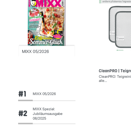
MIXX 05/2026
MIXX Spezial:
Jubiläumsausgabe
06/2025
CleanPRO | Teigr
CleanPRO: Teigrein
alle...
#1
MIXX 05/2026
MIXX Spezial:
#2
Jubiläumsausgabe
06/2025