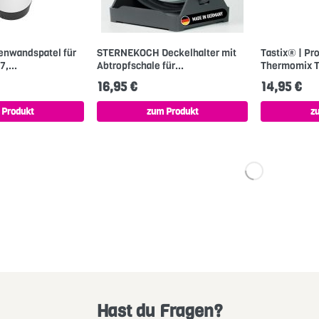
enwandspatel für
STERNEKOCH Deckelhalter mit
Tastix® | Pro
,...
Abtropfschale für...
Thermomix T
16,95 €
14,95 €
 Produkt
zum Produkt
z
Hast du Fragen?