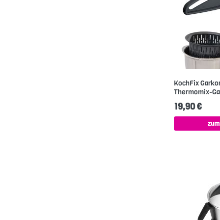
KochFix Garkor
Thermomix-Gar
19,90 €
zum