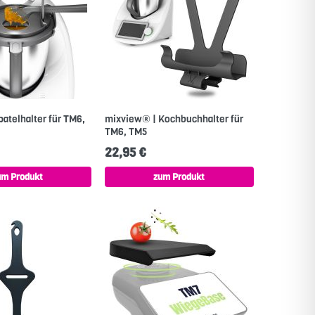
patelhalter für TM6,
mixview® | Kochbuchhalter für
TM6, TM5
22,95 €
um Produkt
zum Produkt