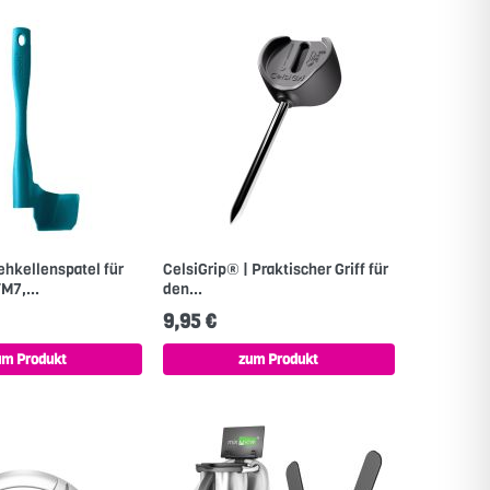
rehkellenspatel für
CelsiGrip® | Praktischer Griff für
M7,...
den...
9,95 €
um Produkt
zum Produkt