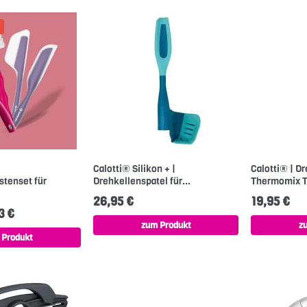
Calotti® Silikon + |
Calotti® | D
stenset für
Drehkellenspatel für...
Thermomix T
26,95 €
19,95 €
3 €
zum Produkt
z
 Produkt