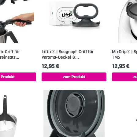
b-Griff für
Liftix® | Saugnapf-Griff für
MixDrip® | S
einsatz...
Varoma-Deckel &...
TM5
12,95 €
12,95 €
 Produkt
zum Produkt
z