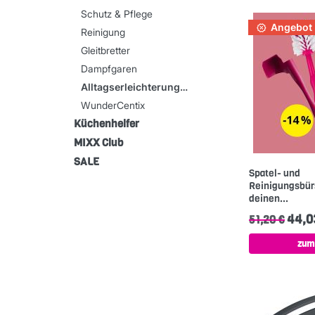
Schutz & Pflege
Angebot
Reinigung
Gleitbretter
Dampfgaren
Alltagserleichterungen
WunderCentix
Küchenhelfer
MIXX Club
SALE
Spatel- und
Reinigungsbür
deinen...
44,0
51,20 €
zum