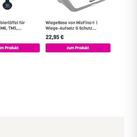
bierlöffel für
WiegeBase von MixFino® |
M6, TM5,...
Wiege-Aufsatz & Schutz...
22,95 €
um Produkt
zum Produkt