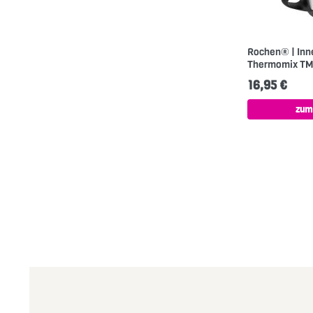
Rochen® | Inn
Thermomix TM7
16,95 €
zum